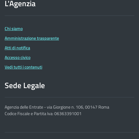
L'Agenzia
dell'Agenzia
delle
Entrate
Chi siamo
Amministrazione trasparente
Atti di notifica
Accesso civico
Vedi tutti i contenuti
Sede Legale
Agenzia delle Entrate - via Giorgione n. 106, 00147 Roma
Codice Fiscale e Partita Iva: 06363391001