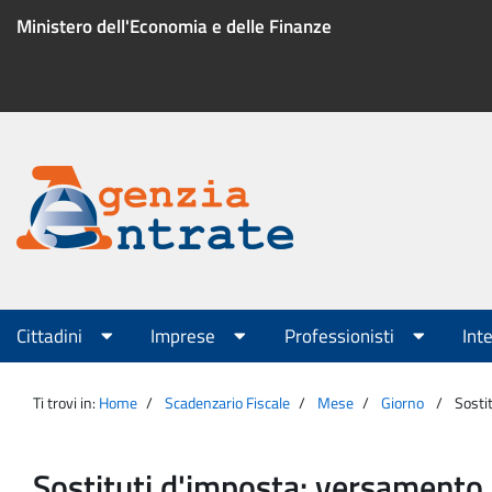
Salta
Ministero dell'Economia e delle Finanze
al
contenuto
Menu
di
servizio
Portale
Agenzia
Menu
Cittadini
Imprese
Professionisti
Int
principale
Entrate
Ti trovi in:
Home
Scadenzario Fiscale
Mese
Giorno
Sosti
Sostituti d'imposta: versamento