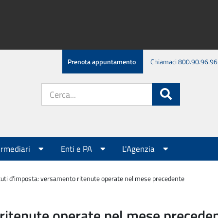
Prenota appuntamento
Chiamaci 800.90.96.96
Cerca
Cerca
nel
sito:
ermediari
Enti e PA
L'Agenzia
tuti d'imposta: versamento ritenute operate nel mese precedente
 ritenute operate nel mese precede