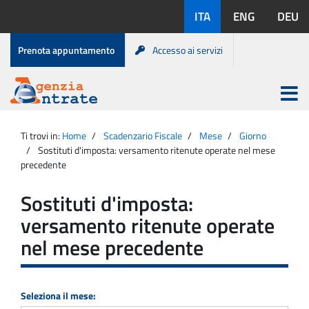
Salta
Lingue
ITA
ENG
DEU
al
disponibili:
contenuto
Menu
Prenota appuntamento
Accesso ai servizi
di
servizio
Apri
menu
Menu
Portale
princip
Agenzia
principale
Ti trovi in:
Home
Scadenzario Fiscale
Mese
Giorno
Entrate
Sostituti d'imposta: versamento ritenute operate nel mese
precedente
Sostituti d'imposta:
versamento ritenute operate
nel mese precedente
Seleziona il mese: