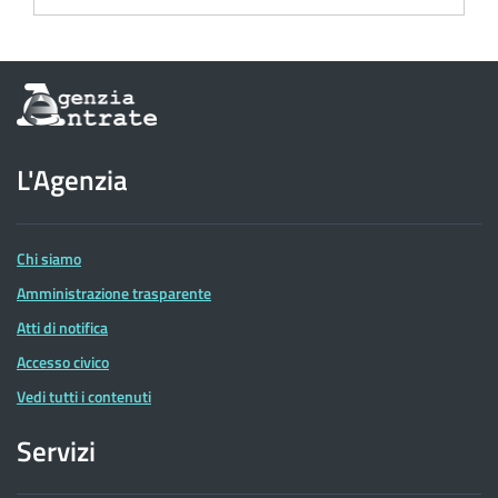
Informazioni
sul
sito
dell'Agenzia
L'Agenzia
delle
Entrate
Chi siamo
Amministrazione trasparente
Atti di notifica
Accesso civico
Vedi tutti i contenuti
Servizi