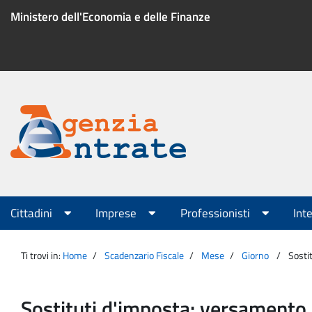
Salta
Ministero dell'Economia e delle Finanze
al
contenuto
Menu
di
servizio
Portale
Agenzia
Menu
Cittadini
Imprese
Professionisti
Int
principale
Entrate
Ti trovi in:
Home
Scadenzario Fiscale
Mese
Giorno
Sosti
Sostituti d'imposta: versamento