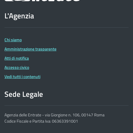
sito
L'Agenzia
dell'Agenzia
delle
Entrate
Chi siamo
Amministrazione trasparente
Atti di notifica
Accesso civico
Vedi tutti i contenuti
Sede Legale
Agenzia delle Entrate - via Giorgione n. 106, 00147 Roma
Codice Fiscale e Partita Iva: 06363391001