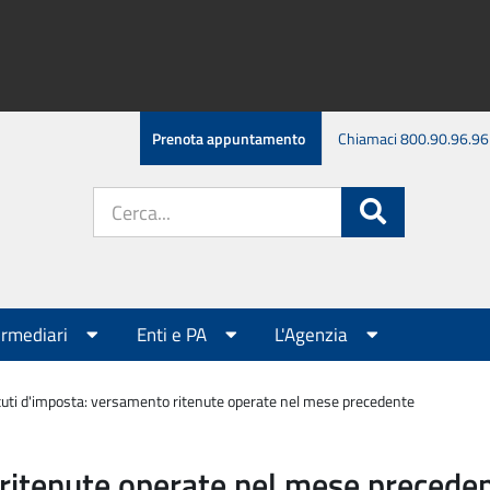
Prenota appuntamento
Chiamaci 800.90.96.96
Cerca
Cerca
nel
sito:
ermediari
Enti e PA
L'Agenzia
tuti d'imposta: versamento ritenute operate nel mese precedente
 ritenute operate nel mese precede