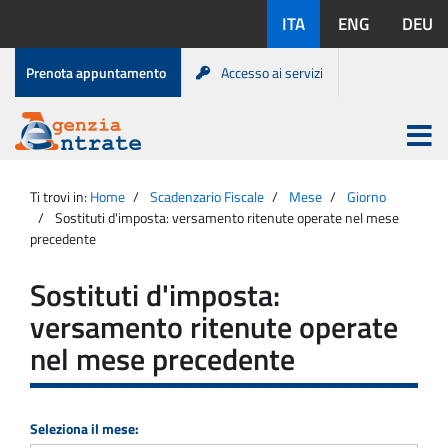
Salta
Lingue
ITA
ENG
DEU
al
disponibili:
contenuto
Menu
Prenota appuntamento
Accesso ai servizi
di
servizio
Apri
menu
Menu
Portale
princip
Agenzia
principale
Ti trovi in:
Home
Scadenzario Fiscale
Mese
Giorno
Entrate
Sostituti d'imposta: versamento ritenute operate nel mese
precedente
Sostituti d'imposta:
versamento ritenute operate
nel mese precedente
Seleziona il mese: