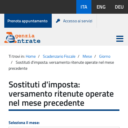
Salta
Lingue
ITA
ENG
DEU
al
disponibili:
contenuto
Menu
Prenota appuntamento
Accesso ai servizi
di
servizio
Apri
menu
Menu
Portale
princip
Agenzia
principale
Ti trovi in:
Home
Scadenzario Fiscale
Mese
Giorno
Entrate
Sostituti d'imposta: versamento ritenute operate nel mese
precedente
Sostituti d'imposta:
versamento ritenute operate
nel mese precedente
Seleziona il mese: