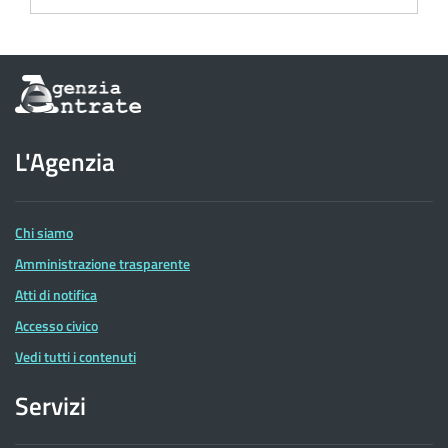
Informazioni
sul
sito
dell'Agenzia
L'Agenzia
delle
Entrate
Chi siamo
Amministrazione trasparente
Atti di notifica
Accesso civico
Vedi tutti i contenuti
Servizi