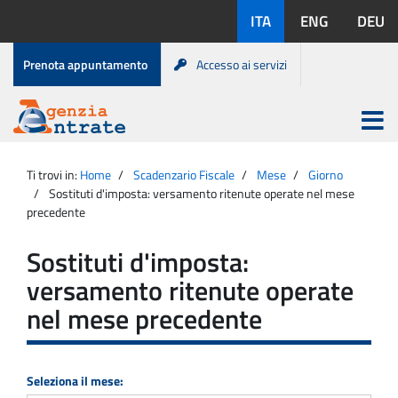
Salta
Lingue
ITA
ENG
DEU
al
disponibili:
contenuto
Menu
Prenota appuntamento
Accesso ai servizi
di
servizio
Apri
menu
Menu
Portale
princip
Agenzia
principale
Ti trovi in:
Home
Scadenzario Fiscale
Mese
Giorno
Entrate
Sostituti d'imposta: versamento ritenute operate nel mese
precedente
Sostituti d'imposta:
versamento ritenute operate
nel mese precedente
Seleziona il mese: