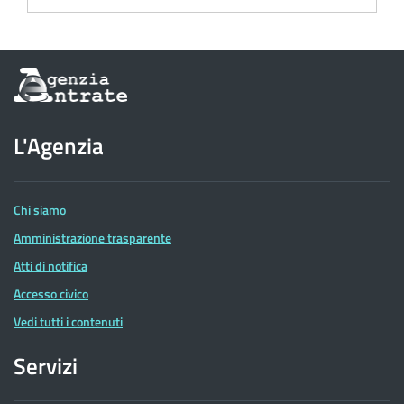
Informazioni
sul
sito
dell'Agenzia
L'Agenzia
delle
Entrate
Chi siamo
Amministrazione trasparente
Atti di notifica
Accesso civico
Vedi tutti i contenuti
Servizi