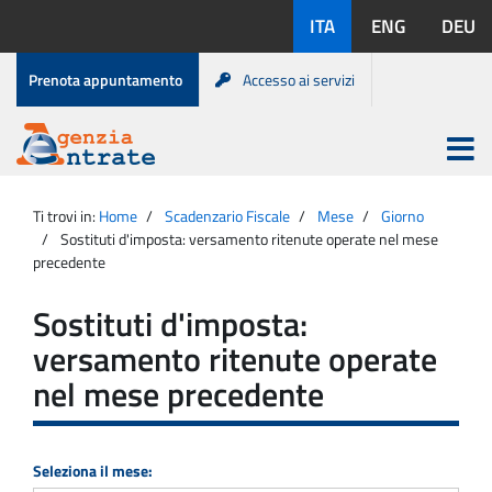
Salta
Lingue
ITA
ENG
DEU
al
disponibili:
contenuto
Menu
Prenota appuntamento
Accesso ai servizi
di
servizio
Apri
menu
Menu
Portale
princip
Agenzia
principale
Ti trovi in:
Home
Scadenzario Fiscale
Mese
Giorno
Entrate
Sostituti d'imposta: versamento ritenute operate nel mese
precedente
Sostituti d'imposta:
versamento ritenute operate
nel mese precedente
Seleziona il mese: