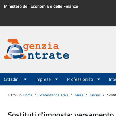
Salta
Ministero dell'Economia e delle Finanze
al
contenuto
Menu
di
servizio
Portale
Agenzia
Menu
Cittadini
Imprese
Professionisti
Int
principale
Entrate
Ti trovi in:
Home
Scadenzario Fiscale
Mese
Giorno
Sosti
Sostituti d'imposta: versamento