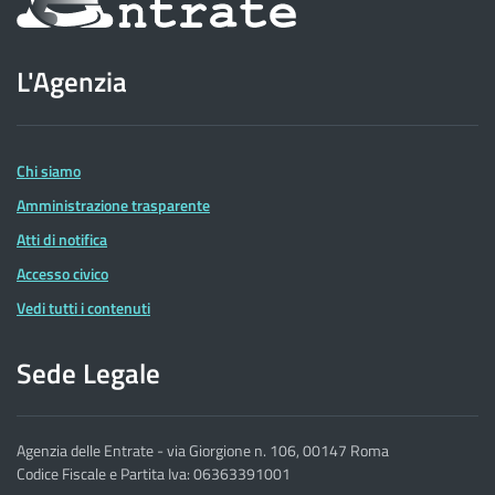
sul
sito
L'Agenzia
dell'Agenzia
delle
Entrate
Chi siamo
Amministrazione trasparente
Atti di notifica
Accesso civico
Vedi tutti i contenuti
Sede Legale
Agenzia delle Entrate - via Giorgione n. 106, 00147 Roma
Codice Fiscale e Partita Iva: 06363391001