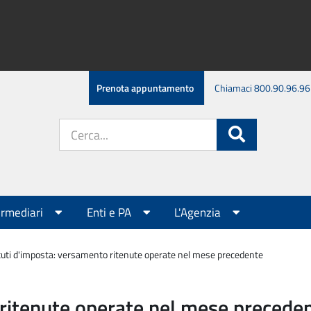
Prenota appuntamento
Chiamaci 800.90.96.96
Cerca
Cerca
nel
sito:
ermediari
Enti e PA
L'Agenzia
tuti d'imposta: versamento ritenute operate nel mese precedente
 ritenute operate nel mese precede