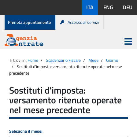
Salta
Lingue
ITA
ENG
DEU
al
disponibili:
contenuto
Menu
Prenota appuntamento
Accesso ai servizi
di
servizio
Apri
menu
Menu
Portale
princip
Agenzia
principale
Ti trovi in:
Home
Scadenzario Fiscale
Mese
Giorno
Entrate
Sostituti d'imposta: versamento ritenute operate nel mese
precedente
Sostituti d'imposta:
versamento ritenute operate
nel mese precedente
Seleziona il mese: