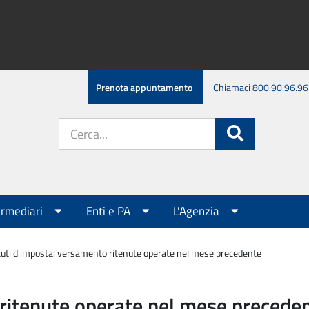
Prenota appuntamento
Chiamaci 800.90.96.96
Cerca
Cerca
nel
sito:
ermediari
Enti e PA
L'Agenzia
tuti d'imposta: versamento ritenute operate nel mese precedente
 ritenute operate nel mese precede