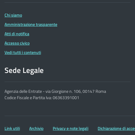
delle
Entrate
Chi siamo
Amministrazione trasparente
Atti di notifica
Accesso civico
Vedi tutti i contenuti
Sede Legale
Agenzia delle Entrate - via Giorgione n. 106, 00147 Roma
Codice Fiscale e Partita Iva: 06363391001
Altre
Link utili
Archivio
Privacy e note legali
Dichiarazione di acce
informazioni