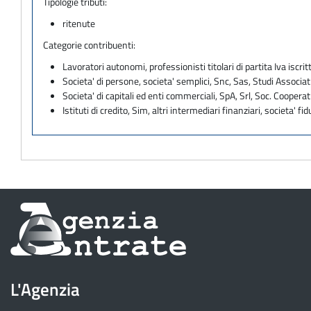
Tipologie tributi:
ritenute
Categorie contribuenti:
Lavoratori autonomi, professionisti titolari di partita Iva iscritt
Societa' di persone, societa' semplici, Snc, Sas, Studi Associat
Societa' di capitali ed enti commerciali, SpA, Srl, Soc. Cooperati
Istituti di credito, Sim, altri intermediari finanziari, societa' fid
Informazioni
sul
sito
L'Agenzia
dell'Agenzia