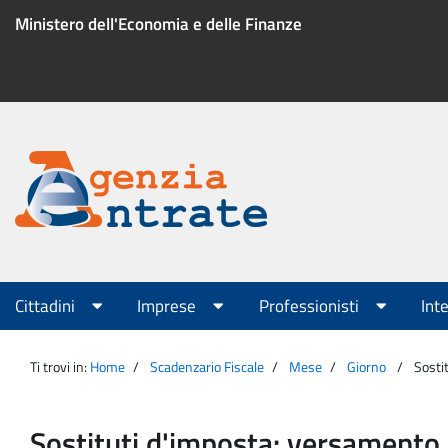
Salta
Ministero dell'Economia e delle Finanze
al
contenuto
Menu
di
servizio
Portale
Agenzia
Menu
Cittadini
Imprese
Professionisti
Int
principale
Entrate
Ti trovi in:
Home
Scadenzario Fiscale
Mese
Giorno
Sosti
Sostituti d'imposta: versamento