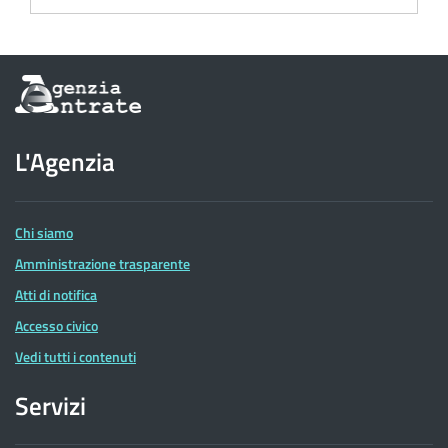
Informazioni
sul
sito
dell'Agenzia
L'Agenzia
delle
Entrate
Chi siamo
Amministrazione trasparente
Atti di notifica
Accesso civico
Vedi tutti i contenuti
Servizi