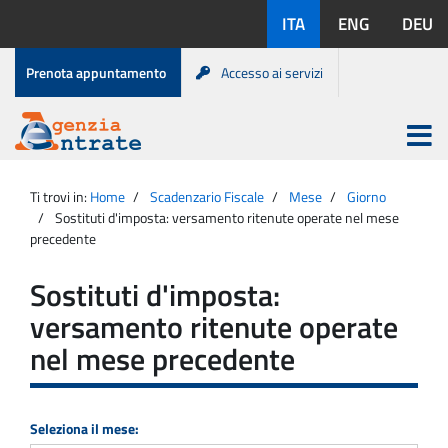
Salta
Lingue
ITA
ENG
DEU
al
disponibili:
contenuto
Menu
Prenota appuntamento
Accesso ai servizi
di
servizio
Apri
menu
Menu
Portale
princip
Agenzia
principale
Ti trovi in:
Home
Scadenzario Fiscale
Mese
Giorno
Entrate
Sostituti d'imposta: versamento ritenute operate nel mese
precedente
Sostituti d'imposta:
versamento ritenute operate
nel mese precedente
Seleziona il mese: