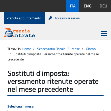
Salta
Lingue
ITA
ENG
DEU
al
disponibili:
contenuto
Menu
Prenota appuntamento
Accesso ai servizi
di
servizio
Apri
menu
Menu
Portale
princip
Agenzia
principale
Ti trovi in:
Home
Scadenzario Fiscale
Mese
Giorno
Entrate
Sostituti d'imposta: versamento ritenute operate nel mese
precedente
Sostituti d'imposta:
versamento ritenute operate
nel mese precedente
Seleziona il mese: