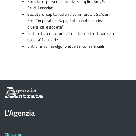
Societa' di persone, societa' semplici, Snc, Sas,
Studi Associati
Societa' di capitali ed enti commerciali, SpA, Srl,
Soc. Cooperative, Sapa, Enti pubblici e privati
diversi dalle societa'
Istituti di credito, Sim, altri intermediari finanziari,
societa' fiduciarie
Enti che non svolgono attivita' commerciali
Informazioni
sul
sito
dell'Agenzia
L'Agenzia
delle
Entrate
Chi siamo