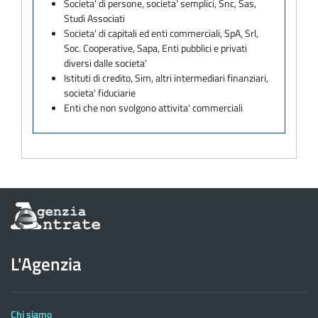
Societa' di persone, societa' semplici, Snc, Sas,
Studi Associati
Societa' di capitali ed enti commerciali, SpA, Srl,
Soc. Cooperative, Sapa, Enti pubblici e privati
diversi dalle societa'
Istituti di credito, Sim, altri intermediari finanziari,
societa' fiduciarie
Enti che non svolgono attivita' commerciali
Informazioni
sul
sito
dell'Agenzia
L'Agenzia
delle
Entrate
Chi siamo