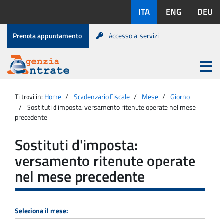
Salta
Lingue
ITA
ENG
DEU
al
disponibili:
contenuto
Menu
Prenota appuntamento
Accesso ai servizi
di
servizio
Apri
menu
Menu
Portale
princip
Agenzia
principale
Ti trovi in:
Home
Scadenzario Fiscale
Mese
Giorno
Entrate
Sostituti d'imposta: versamento ritenute operate nel mese
precedente
Sostituti d'imposta:
versamento ritenute operate
nel mese precedente
Seleziona il mese: