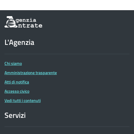
Informazioni
sul
sito
dell'Agenzia
L'Agenzia
delle
Entrate
Chi siamo
Amministrazione trasparente
Atti di notifica
Accesso civico
Vedi tutti i contenuti
Servizi