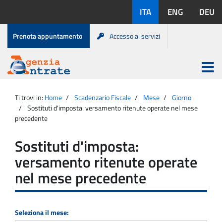
Salta
Lingue
ITA
ENG
DEU
al
disponibili:
contenuto
Menu
Prenota appuntamento
Accesso ai servizi
di
servizio
Apri
menu
Menu
Portale
princip
Agenzia
principale
Ti trovi in:
Home
Scadenzario Fiscale
Mese
Giorno
Entrate
Sostituti d'imposta: versamento ritenute operate nel mese
precedente
Sostituti d'imposta:
versamento ritenute operate
nel mese precedente
Seleziona il mese: