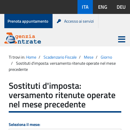
Salta
Lingue
ITA
ENG
DEU
al
disponibili:
contenuto
Menu
Prenota appuntamento
Accesso ai servizi
di
servizio
Apri
menu
Menu
Portale
princip
Agenzia
principale
Ti trovi in:
Home
Scadenzario Fiscale
Mese
Giorno
Entrate
Sostituti d'imposta: versamento ritenute operate nel mese
precedente
Sostituti d'imposta:
versamento ritenute operate
nel mese precedente
Seleziona il mese: