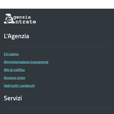
Informazioni
sul
sito
dell'Agenzia
L'Agenzia
delle
Entrate
Chi siamo
Amministrazione trasparente
Atti di notifica
Accesso civico
Vedi tutti i contenuti
Servizi