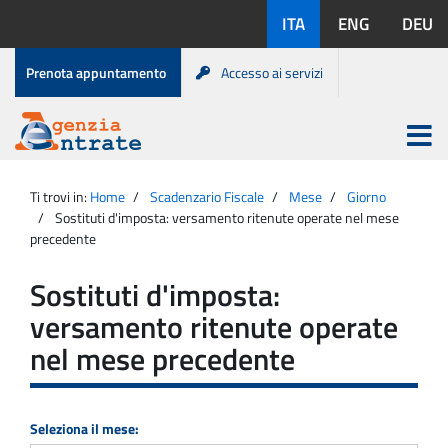
Salta
Lingue
ITA
ENG
DEU
al
disponibili:
contenuto
Menu
Prenota appuntamento
Accesso ai servizi
di
servizio
Apri
menu
Menu
Portale
princip
Agenzia
principale
Ti trovi in:
Home
Scadenzario Fiscale
Mese
Giorno
Entrate
Sostituti d'imposta: versamento ritenute operate nel mese
precedente
Sostituti d'imposta:
versamento ritenute operate
nel mese precedente
Seleziona il mese: