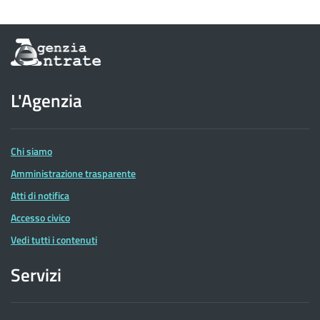
Informazioni
sul
sito
dell'Agenzia
L'Agenzia
delle
Entrate
Chi siamo
Amministrazione trasparente
Atti di notifica
Accesso civico
Vedi tutti i contenuti
Servizi