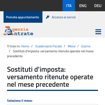
Salta
Lingue
ITA
ENG
DEU
al
disponibili:
contenuto
Menu
Prenota appuntamento
Accesso ai servizi
di
servizio
Apri
menu
Menu
Portale
princip
Agenzia
principale
Ti trovi in:
Home
Scadenzario Fiscale
Mese
Giorno
Entrate
Sostituti d'imposta: versamento ritenute operate nel mese
precedente
Sostituti d'imposta:
versamento ritenute operate
nel mese precedente
Seleziona il mese: