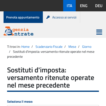
Salta
Lingue
ITA
ENG
DEU
al
disponibili:
contenuto
Menu
Prenota appuntamento
Accesso ai servizi
di
servizio
Apri
menu
Menu
Portale
princip
Agenzia
principale
Ti trovi in:
Home
Scadenzario Fiscale
Mese
Giorno
Entrate
Sostituti d'imposta: versamento ritenute operate nel mese
precedente
Sostituti d'imposta:
versamento ritenute operate
nel mese precedente
Seleziona il mese: