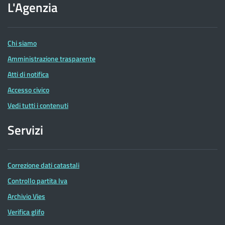
dell'Agenzia
L'Agenzia
delle
Entrate
Chi siamo
Amministrazione trasparente
Atti di notifica
Accesso civico
Vedi tutti i contenuti
Servizi
Correzione dati catastali
Controllo partita Iva
Archivio Vies
Verifica glifo