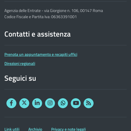
Agenzia delle Entrate - via Giorgione n. 106, 00147 Roma
Codice Fiscale e Partita Iva: 06363391001
Contatti e assistenza
Prenota un appuntamento e recapiti uffici
Direzioni regionali
Seguici su
Facebook
Twitter
Linkedin
Instagram
YouTube
RSS
Whatsapp
Altre
Link utili
Archivio
Privacy e note legali