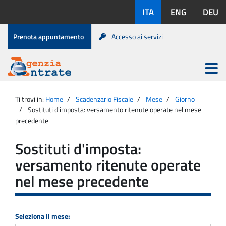
Salta
Lingue
ITA
ENG
DEU
al
disponibili:
contenuto
Menu
Prenota appuntamento
Accesso ai servizi
di
servizio
Apri
menu
Menu
Portale
princip
Agenzia
principale
Ti trovi in:
Home
Scadenzario Fiscale
Mese
Giorno
Entrate
Sostituti d'imposta: versamento ritenute operate nel mese
precedente
Sostituti d'imposta:
versamento ritenute operate
nel mese precedente
Seleziona il mese: