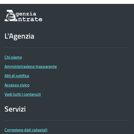
Informazioni
sul
sito
dell'Agenzia
L'Agenzia
delle
Entrate
Chi siamo
Amministrazione trasparente
Atti di notifica
Accesso civico
Vedi tutti i contenuti
Servizi
Correzione dati catastali