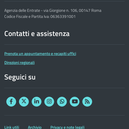
Agenzia delle Entrate - via Giorgione n. 106, 00147 Roma
Codice Fiscale e Partita Iva: 06363391001
Contatti e assistenza
Prenota un appuntamento e recapiti uffici
Direzioni regionali
Seguici su
Facebook
Twitter
Linkedin
Instagram
YouTube
RSS
Whatsapp
Altre
Link utili
Archivio
Privacy e note legali