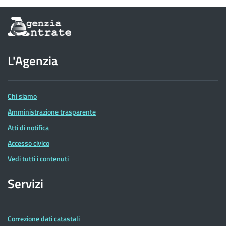
Informazioni
sul
sito
dell'Agenzia
L'Agenzia
delle
Entrate
Chi siamo
Amministrazione trasparente
Atti di notifica
Accesso civico
Vedi tutti i contenuti
Servizi
Correzione dati catastali