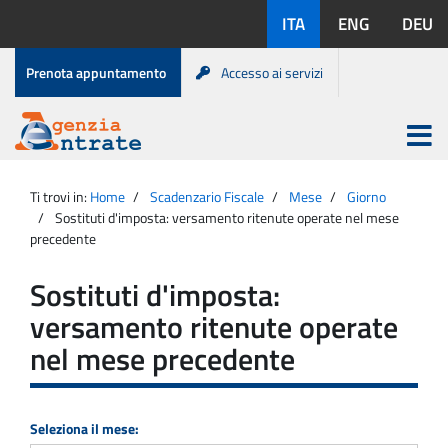
Salta
Lingue
ITA
ENG
DEU
al
disponibili:
contenuto
Menu
Prenota appuntamento
Accesso ai servizi
di
servizio
Apri
menu
Menu
Portale
princip
Agenzia
principale
Ti trovi in:
Home
Scadenzario Fiscale
Mese
Giorno
Entrate
Sostituti d'imposta: versamento ritenute operate nel mese
precedente
Sostituti d'imposta:
versamento ritenute operate
nel mese precedente
Seleziona il mese: