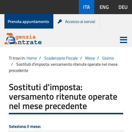
Salta
Lingue
ITA
ENG
DEU
al
disponibili:
contenuto
Menu
Prenota appuntamento
Accesso ai servizi
di
servizio
Apri
menu
Menu
Portale
princip
Agenzia
principale
Ti trovi in:
Home
Scadenzario Fiscale
Mese
Giorno
Entrate
Sostituti d'imposta: versamento ritenute operate nel mese
precedente
Sostituti d'imposta:
versamento ritenute operate
nel mese precedente
Seleziona il mese: