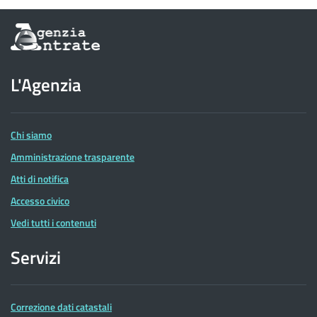
Informazioni
sul
sito
dell'Agenzia
L'Agenzia
delle
Entrate
Chi siamo
Amministrazione trasparente
Atti di notifica
Accesso civico
Vedi tutti i contenuti
Servizi
Correzione dati catastali