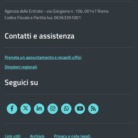
Agenzia delle Entrate - via Giorgione n. 106, 00147 Roma
Codice Fiscale e Partita Iva: 06363391001
Contatti e assistenza
Prenota un appuntamento e recapiti uffici
Direzioni regionali
Seguici su
Facebook
Twitter
Linkedin
Instagram
YouTube
RSS
Whatsapp
Altre
Link utili
Archivio
Privacy e note legali