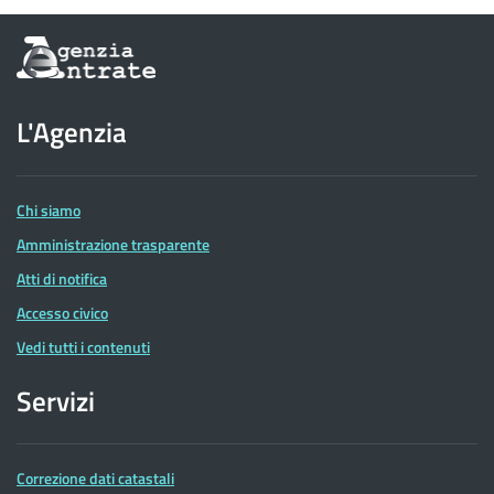
Informazioni
sul
sito
dell'Agenzia
L'Agenzia
delle
Entrate
Chi siamo
Amministrazione trasparente
Atti di notifica
Accesso civico
Vedi tutti i contenuti
Servizi
Correzione dati catastali