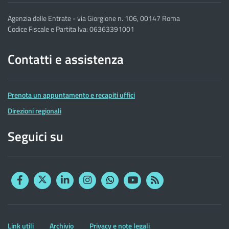
Agenzia delle Entrate - via Giorgione n. 106, 00147 Roma
Codice Fiscale e Partita Iva: 06363391001
Contatti e assistenza
Prenota un appuntamento e recapiti uffici
Direzioni regionali
Seguici su
Facebook
Twitter
Linkedin
Instagram
YouTube
RSS
Whatsapp
Altre
Link utili
Archivio
Privacy e note legali