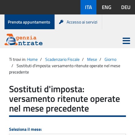
Salta
Lingue
ITA
ENG
DEU
al
disponibili:
contenuto
Menu
Prenota appuntamento
Accesso ai servizi
di
servizio
Apri
menu
Menu
Portale
princip
Agenzia
principale
Ti trovi in:
Home
Scadenzario Fiscale
Mese
Giorno
Entrate
Sostituti d'imposta: versamento ritenute operate nel mese
precedente
Sostituti d'imposta:
versamento ritenute operate
nel mese precedente
Seleziona il mese: