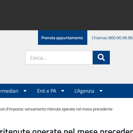
Prenota appuntamento
Chiamaci 800.90.96.96
Cerca
Cerca
nel
sito:
ermediari
Enti e PA
L'Agenzia
tuti d'imposta: versamento ritenute operate nel mese precedente
 ritenute operate nel mese precede