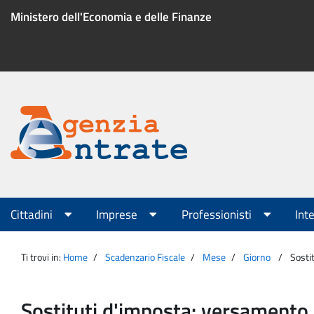
Salta
Ministero dell'Economia e delle Finanze
al
contenuto
Menu
di
servizio
Portale
Agenzia
Menu
Cittadini
Imprese
Professionisti
Int
principale
Entrate
Ti trovi in:
Home
Scadenzario Fiscale
Mese
Giorno
Sosti
Sostituti d'imposta: versamento