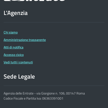
sito
L'Agenzia
dell'Agenzia
delle
Entrate
Chi siamo
Amministrazione trasparente
Atti di notifica
Accesso civico
Vedi tutti i contenuti
Sede Legale
Agenzia delle Entrate - via Giorgione n. 106, 00147 Roma
Codice Fiscale e Partita Iva: 06363391001