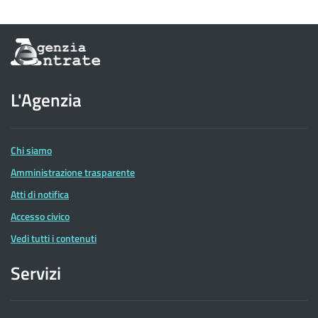
Informazioni
sul
sito
dell'Agenzia
L'Agenzia
delle
Entrate
Chi siamo
Amministrazione trasparente
Atti di notifica
Accesso civico
Vedi tutti i contenuti
Servizi