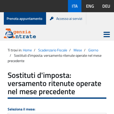
Salta
Lingue
ITA
ENG
DEU
al
disponibili:
contenuto
Menu
Prenota appuntamento
Accesso ai servizi
di
servizio
Apri
menu
Menu
Portale
princip
Agenzia
principale
Ti trovi in:
Home
Scadenzario Fiscale
Mese
Giorno
Entrate
Sostituti d'imposta: versamento ritenute operate nel mese
precedente
Sostituti d'imposta:
versamento ritenute operate
nel mese precedente
Seleziona il mese: