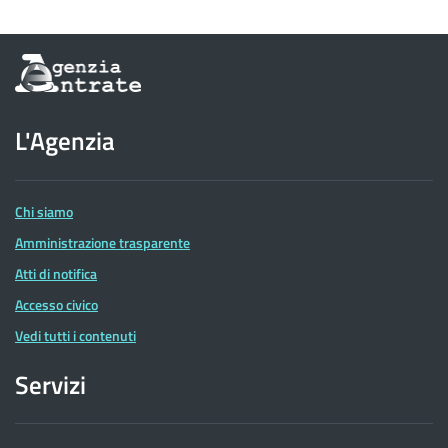
Informazioni
sul
sito
dell'Agenzia
L'Agenzia
delle
Entrate
Chi siamo
Amministrazione trasparente
Atti di notifica
Accesso civico
Vedi tutti i contenuti
Servizi