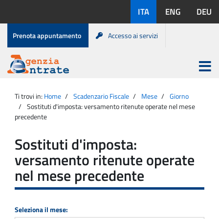
Salta
Lingue
ITA
ENG
DEU
al
disponibili:
contenuto
Menu
Prenota appuntamento
Accesso ai servizi
di
servizio
Apri
menu
Menu
Portale
princip
Agenzia
principale
Ti trovi in:
Home
Scadenzario Fiscale
Mese
Giorno
Entrate
Sostituti d'imposta: versamento ritenute operate nel mese
precedente
Sostituti d'imposta:
versamento ritenute operate
nel mese precedente
Seleziona il mese: