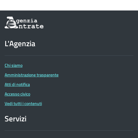
Informazioni
sul
sito
dell'Agenzia
L'Agenzia
delle
Entrate
Chi siamo
Amministrazione trasparente
Atti di notifica
Accesso civico
Vedi tutti i contenuti
Servizi