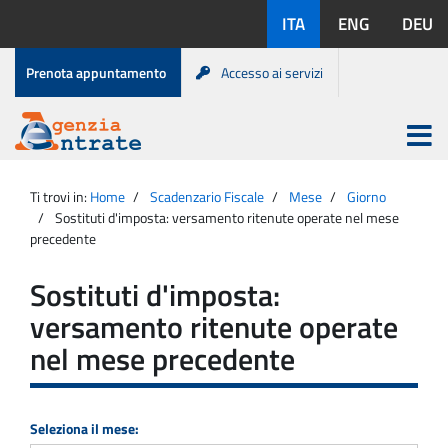
Salta
Lingue
ITA
ENG
DEU
al
disponibili:
contenuto
Menu
Prenota appuntamento
Accesso ai servizi
di
servizio
Apri
menu
Menu
Portale
princip
Agenzia
principale
Ti trovi in:
Home
Scadenzario Fiscale
Mese
Giorno
Entrate
Sostituti d'imposta: versamento ritenute operate nel mese
precedente
Sostituti d'imposta:
versamento ritenute operate
nel mese precedente
Seleziona il mese: