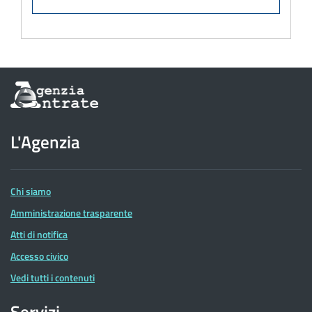
Informazioni
sul
sito
dell'Agenzia
L'Agenzia
delle
Entrate
Chi siamo
Amministrazione trasparente
Atti di notifica
Accesso civico
Vedi tutti i contenuti
Servizi