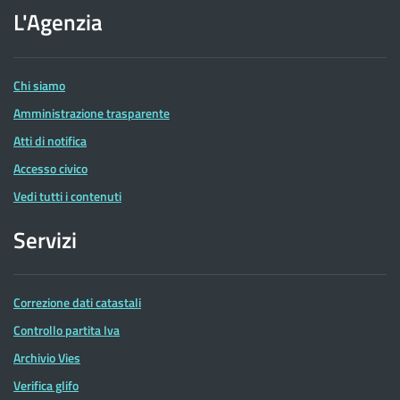
dell'Agenzia
L'Agenzia
delle
Entrate
Chi siamo
Amministrazione trasparente
Atti di notifica
Accesso civico
Vedi tutti i contenuti
Servizi
Correzione dati catastali
Controllo partita Iva
Archivio Vies
Verifica glifo