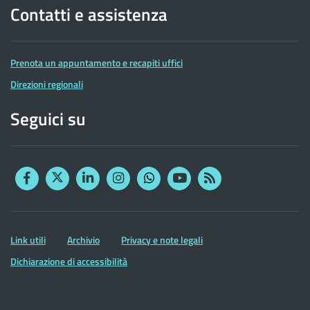
Contatti e assistenza
Prenota un appuntamento e recapiti uffici
Direzioni regionali
Seguici su
Facebook
Twitter
Linkedin
Instagram
YouTube
RSS
Whatsapp
Altre
Link utili
Archivio
Privacy e note legali
informazioni
Dichiarazione di accessibilità