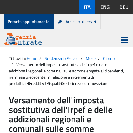
Salta
Lingue
ITA
ENG
DEU
al
disponibili:
contenuto
Menu
Prenota appuntamento
Accesso ai servizi
di
servizio
Apri
menu
Menu
Portale
princip
Agenzia
principale
Ti trovi in:
Home
Scadenzario Fiscale
Mese
Giorno
Entrate
Versamento dell'imposta sostitutiva dell'Irpef e delle
addizionali regionali e comunali sulle somme erogate ai dipendenti,
nel mese precedente, in relazione a incrementi di
produttivit�redditivit�qualit�efficienza ed innovazione
Versamento dell'imposta
sostitutiva dell'Irpef e delle
addizionali regionali e
comunali sulle somme