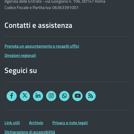
Agenzia delle Entrate - via Giorgione n. 106, 00147 Roma
Codice Fiscale e Partita Iva: 06363391001
Contatti e assistenza
Prenota un appuntamento e recapiti uffici
Direzioni regionali
Seguici su
Facebook
Twitter
Linkedin
Instagram
YouTube
RSS
Whatsapp
Altre
Link utili
Archivio
Privacy e note legali
informazioni
Dichiarazione di accessibilità