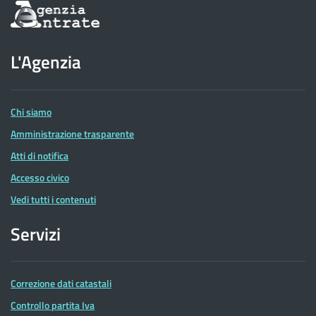
Informazioni
sul
sito
dell'Agenzia
L'Agenzia
delle
Entrate
Chi siamo
Amministrazione trasparente
Atti di notifica
Accesso civico
Vedi tutti i contenuti
Servizi
Correzione dati catastali
Controllo partita Iva