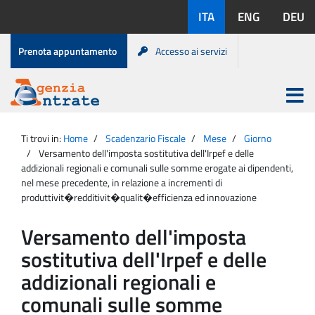
Salta
Lingue
ITA
ENG
DEU
al
disponibili:
contenuto
Menu
Prenota appuntamento
Accesso ai servizi
di
servizio
Apri
menu
Menu
Portale
princip
Agenzia
principale
Ti trovi in:
Home
Scadenzario Fiscale
Mese
Giorno
Entrate
Versamento dell'imposta sostitutiva dell'Irpef e delle
addizionali regionali e comunali sulle somme erogate ai dipendenti,
nel mese precedente, in relazione a incrementi di
produttivit�redditivit�qualit�efficienza ed innovazione
Versamento dell'imposta
sostitutiva dell'Irpef e delle
addizionali regionali e
comunali sulle somme