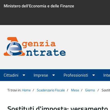
Salta
Ministero dell'Economia e delle Finanze
al
contenuto
Menu
di
servizio
Portale
Agenzia
Menu
Cittadini
Imprese
Professionisti
Int
principale
Entrate
Ti trovi in:
Home
Scadenzario Fiscale
Mese
Giorno
Sosti
Sostituti d'imposta: versamento