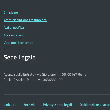
delle
Entrate
Chi siamo
Amministrazione trasparente
Atti di notifica
Accesso civico
Vedi tutti i contenuti
Sede Legale
Agenzia delle Entrate - via Giorgione n. 106, 00147 Roma
Codice Fiscale e Partita Iva: 06363391001
Altre
Link utili
Archivio
Privacy e note legali
Dichiarazione di acce
informazioni