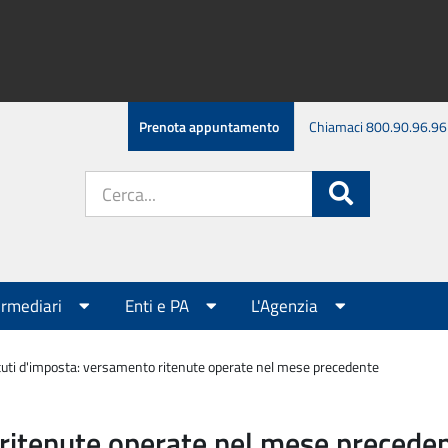
Prenota appuntamento
Chiamaci 800.90.96.96
Cerca
Cerca
nel
sito:
ermediari
Enti e PA
L'Agenzia
tuti d'imposta: versamento ritenute operate nel mese precedente
 ritenute operate nel mese precede