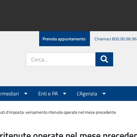
Prenota appuntamento
Chiamaci 800.90.96.96
Cerca
Cerca
nel
sito:
ermediari
Enti e PA
L'Agenzia
tuti d'imposta: versamento ritenute operate nel mese precedente
 ritenute operate nel mese precede