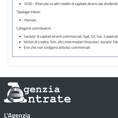
1030 - Ritenute su altri redditi di capitale diversi dai dividendi
Tipologie tributi:
ritenute
Categorie contribuenti:
Societa' di capitali ed enti commerciali, SpA, Srl, Soc. Cooperati
Istituti di credito, Sim, altri intermediari finanziari, societa' fid
Enti che non svolgono attivita' commerciali
Informazioni
sul
sito
L'Agenzia
dell'Agenzia