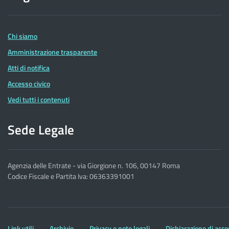
delle
Entrate
Chi siamo
Amministrazione trasparente
Atti di notifica
Accesso civico
Vedi tutti i contenuti
Sede Legale
Agenzia delle Entrate - via Giorgione n. 106, 00147 Roma
Codice Fiscale e Partita Iva: 06363391001
Altre
Link utili
Archivio
Privacy e note legali
Dichiarazione di acce