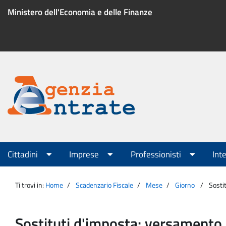
Salta
Ministero dell'Economia e delle Finanze
al
contenuto
Menu
di
servizio
Portale
Agenzia
Menu
Cittadini
Imprese
Professionisti
Int
principale
Entrate
Ti trovi in:
Home
Scadenzario Fiscale
Mese
Giorno
Sosti
Sostituti d'imposta: versamento