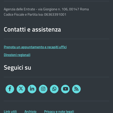
Agenzia delle Entrate - via Giorgione n. 106, 00147 Roma
Codice Fiscale e Partita Iva: 06363391001
Contatti e assistenza
Prenota un appuntamento e recapiti uffici
Direzioni regionali
Seguici su
Facebook
Twitter
Linkedin
Instagram
YouTube
RSS
Whatsapp
Altre
Link utili
Archivio
Privacy e note legali