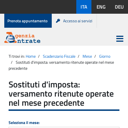
Salta
Lingue
ITA
ENG
DEU
al
disponibili:
contenuto
Menu
Prenota appuntamento
Accesso ai servizi
di
servizio
Apri
menu
Menu
Portale
princip
Agenzia
principale
Ti trovi in:
Home
Scadenzario Fiscale
Mese
Giorno
Entrate
Sostituti d'imposta: versamento ritenute operate nel mese
precedente
Sostituti d'imposta:
versamento ritenute operate
nel mese precedente
Seleziona il mese: