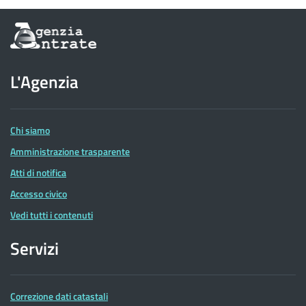
Informazioni
sul
sito
dell'Agenzia
L'Agenzia
delle
Entrate
Chi siamo
Amministrazione trasparente
Atti di notifica
Accesso civico
Vedi tutti i contenuti
Servizi
Correzione dati catastali