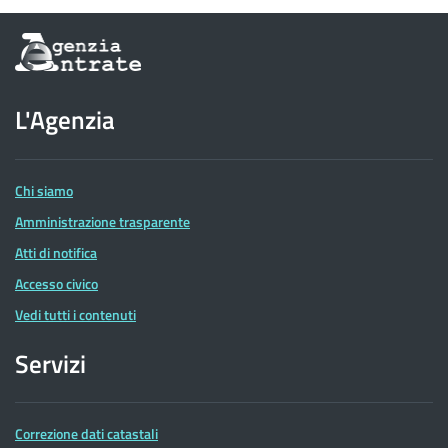
Informazioni
sul
sito
dell'Agenzia
L'Agenzia
delle
Entrate
Chi siamo
Amministrazione trasparente
Atti di notifica
Accesso civico
Vedi tutti i contenuti
Servizi
Correzione dati catastali