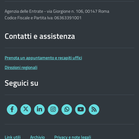
Agenzia delle Entrate - via Giorgione n. 106, 00147 Roma
Codice Fiscale e Partita Iva: 06363391001
Contatti e assistenza
Prenota un appuntamento e recapiti uffici
Direzioni regionali
Seguici su
Facebook
Twitter
Linkedin
Instagram
YouTube
RSS
Whatsapp
Altre
Link utili
Archivio
Privacy e note legali