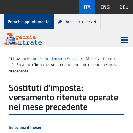
Salta
Lingue
ITA
ENG
DEU
al
disponibili:
contenuto
Menu
Prenota appuntamento
Accesso ai servizi
di
servizio
Apri
menu
Menu
Portale
princip
Agenzia
principale
Ti trovi in:
Home
Scadenzario Fiscale
Mese
Giorno
Entrate
Sostituti d'imposta: versamento ritenute operate nel mese
precedente
Sostituti d'imposta:
versamento ritenute operate
nel mese precedente
Seleziona il mese: