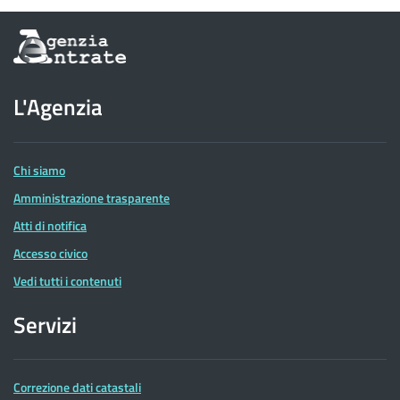
Informazioni
sul
sito
dell'Agenzia
L'Agenzia
delle
Entrate
Chi siamo
Amministrazione trasparente
Atti di notifica
Accesso civico
Vedi tutti i contenuti
Servizi
Correzione dati catastali