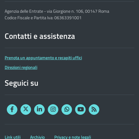
Agenzia delle Entrate - via Giorgione n. 106, 00147 Roma
Codice Fiscale e Partita Iva: 06363391001
Contatti e assistenza
Prenota un appuntamento e recapiti uffici
Direzioni regionali
Seguici su
Facebook
Twitter
Linkedin
Instagram
YouTube
RSS
Whatsapp
Altre
Link utili
Archivio
Privacy e note legali