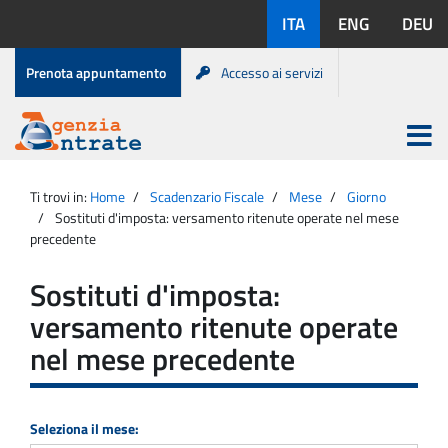
Salta
Lingue
ITA
ENG
DEU
al
disponibili:
contenuto
Menu
Prenota appuntamento
Accesso ai servizi
di
servizio
Apri
menu
Menu
Portale
princip
Agenzia
principale
Ti trovi in:
Home
Scadenzario Fiscale
Mese
Giorno
Entrate
Sostituti d'imposta: versamento ritenute operate nel mese
precedente
Sostituti d'imposta:
versamento ritenute operate
nel mese precedente
Seleziona il mese: