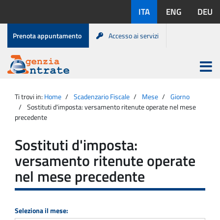
Salta
Lingue
ITA
ENG
DEU
al
disponibili:
contenuto
Menu
Prenota appuntamento
Accesso ai servizi
di
servizio
Apri
menu
Menu
Portale
princip
Agenzia
principale
Ti trovi in:
Home
Scadenzario Fiscale
Mese
Giorno
Entrate
Sostituti d'imposta: versamento ritenute operate nel mese
precedente
Sostituti d'imposta:
versamento ritenute operate
nel mese precedente
Seleziona il mese: