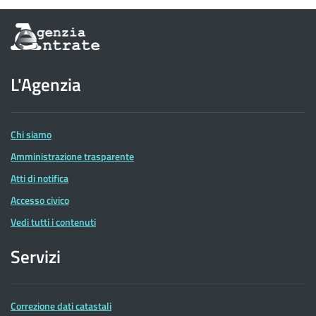
Informazioni
sul
sito
dell'Agenzia
L'Agenzia
delle
Entrate
Chi siamo
Amministrazione trasparente
Atti di notifica
Accesso civico
Vedi tutti i contenuti
Servizi
Correzione dati catastali