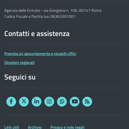
Agenzia delle Entrate - via Giorgione n. 106, 00147 Roma
Codice Fiscale e Partita Iva: 06363391001
Contatti e assistenza
Prenota un appuntamento e recapiti uffici
Direzioni regionali
Seguici su
Facebook
Twitter
Linkedin
Instagram
YouTube
RSS
Whatsapp
Altre
Link utili
Archivio
Privacy e note legali