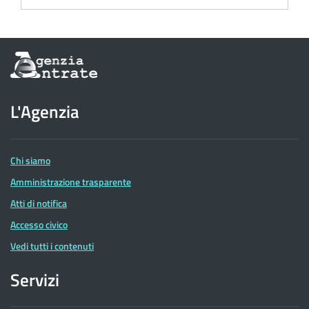
Informazioni
sul
sito
dell'Agenzia
L'Agenzia
delle
Entrate
Chi siamo
Amministrazione trasparente
Atti di notifica
Accesso civico
Vedi tutti i contenuti
Servizi