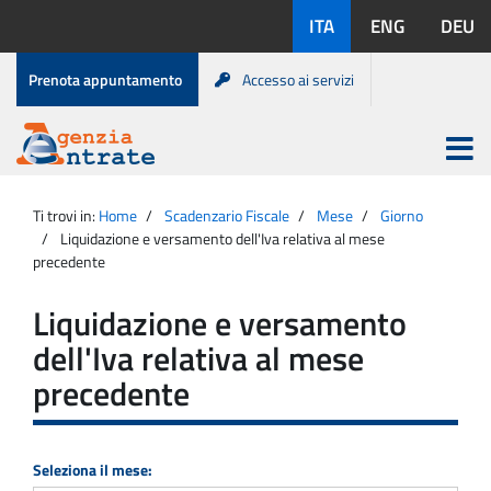
Salta
Lingue
ITA
ENG
DEU
al
disponibili:
contenuto
Menu
Prenota appuntamento
Accesso ai servizi
di
servizio
Apri
menu
Menu
Portale
princip
Agenzia
principale
Ti trovi in:
Home
Scadenzario Fiscale
Mese
Giorno
Entrate
Liquidazione e versamento dell'Iva relativa al mese
precedente
Liquidazione e versamento
dell'Iva relativa al mese
precedente
Seleziona il mese: