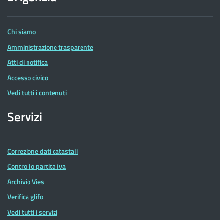
delle
Entrate
Chi siamo
Amministrazione trasparente
Atti di notifica
Accesso civico
Vedi tutti i contenuti
Servizi
Correzione dati catastali
Controllo partita Iva
Archivio Vies
Verifica glifo
Vedi tutti i servizi