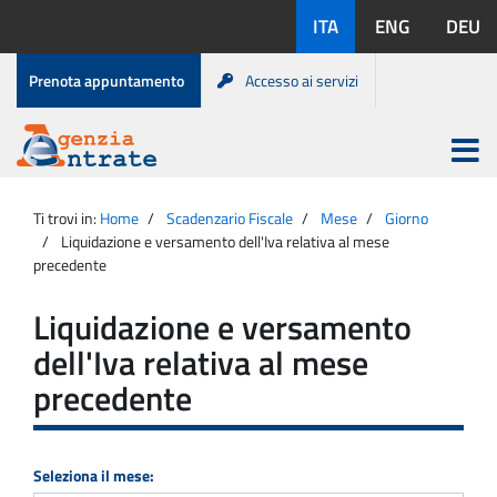
Salta
Lingue
ITA
ENG
DEU
al
disponibili:
contenuto
Menu
Prenota appuntamento
Accesso ai servizi
di
servizio
Apri
menu
Menu
Portale
princip
Agenzia
principale
Ti trovi in:
Home
Scadenzario Fiscale
Mese
Giorno
Entrate
Liquidazione e versamento dell'Iva relativa al mese
precedente
Liquidazione e versamento
dell'Iva relativa al mese
precedente
Seleziona il mese: