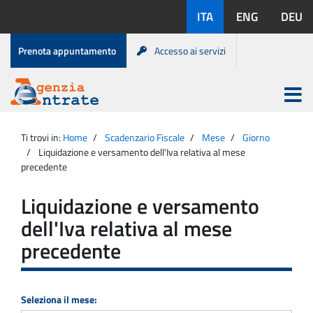
Salta
Lingue
ITA
ENG
DEU
al
disponibili:
contenuto
Menu
Prenota appuntamento
Accesso ai servizi
di
servizio
Apri
menu
Menu
Portale
princip
Agenzia
principale
Ti trovi in:
Home
Scadenzario Fiscale
Mese
Giorno
Entrate
Liquidazione e versamento dell'Iva relativa al mese
precedente
Liquidazione e versamento
dell'Iva relativa al mese
precedente
Seleziona il mese: