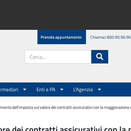
Prenota appuntamento
Chiamaci 800.90.96.96
Cerca
Cerca
nel
sito:
ermediari
Enti e PA
L'Agenzia
ento dell'imposta sul valore dei contratti assicurativi con la maggiorazione de
re dei contratti assicurativi con la