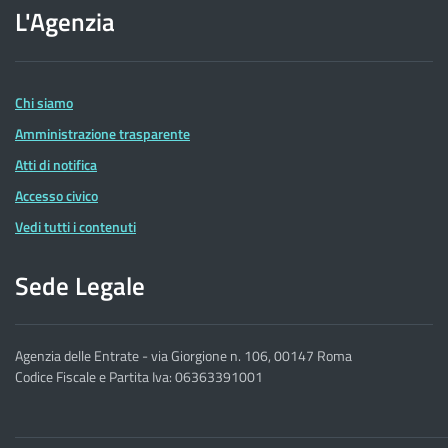
L'Agenzia
dell'Agenzia
delle
Entrate
Chi siamo
Amministrazione trasparente
Atti di notifica
Accesso civico
Vedi tutti i contenuti
Sede Legale
Agenzia delle Entrate - via Giorgione n. 106, 00147 Roma
Codice Fiscale e Partita Iva: 06363391001