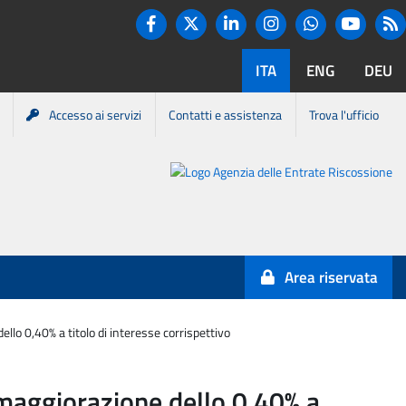
Twitter
R
Facebook
Linkedin
Instagram
You tube
Whatsapp
ITA
ENG
DEU
Accesso ai servizi
Contatti e assistenza
Trova l'ufficio
Portale
Agenzia
Entrate-
Area riservata
Riscossione
llo 0,40% a titolo di interesse corrispettivo
 maggiorazione dello 0,40% a