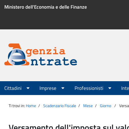
Salta
Ministero dell'Economia e delle Finanze
al
contenuto
Menu
di
servizio
Portale
Agenzia
Menu
Cittadini
Imprese
Professionisti
Int
principale
Entrate
Ti trovi in:
Home
Scadenzario Fiscale
Mese
Giorno
Versam
Versamento dell'imposta sul valo