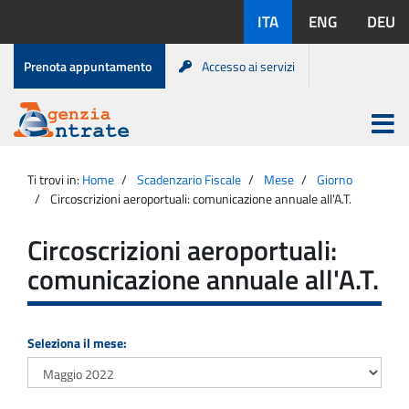
Salta
Lingue
ITA
ENG
DEU
al
disponibili:
contenuto
Menu
Prenota appuntamento
Accesso ai servizi
di
servizio
Apri
menu
Menu
Portale
princip
Agenzia
principale
Ti trovi in:
Home
Scadenzario Fiscale
Mese
Giorno
Entrate
Circoscrizioni aeroportuali: comunicazione annuale all'A.T.
Circoscrizioni aeroportuali:
comunicazione annuale all'A.T.
Seleziona il mese: