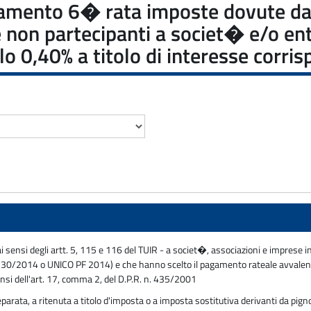
amento 6� rata imposte dovute dai 
a e non partecipanti a societ� e/o ent
o 0,40% a titolo di interesse corris
 ai sensi degli artt. 5, 115 e 116 del TUIR - a societ�, associazioni e imprese 
ello 730/2014 o UNICO PF 2014) e che hanno scelto il pagamento rateale avvalen
nsi dell'art. 17, comma 2, del D.P.R. n. 435/2001
arata, a ritenuta a titolo d'imposta o a imposta sostitutiva derivanti da pign