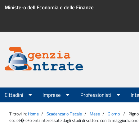
Salta
Ministero dell'Economia e delle Finanze
al
contenuto
Menu
di
servizio
Portale
Agenzia
Menu
Cittadini
Imprese
Professionisti
Int
principale
Entrate
Ti trovi in:
Home
Scadenzario Fiscale
Mese
Giorno
Pigno
societ� e/o enti interessate dagli studi di settore con la maggiorazione d