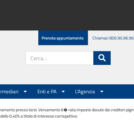
Prenota appuntamento
Chiamaci 800.90.96.96
Cerca
Cerca
nel
sito:
ermediari
Enti e PA
L'Agenzia
ramento presso terzi: Versamento 6� rata imposte dovute dai creditori pignorat
ello 0,40% a titolo di interesse corrispettivo