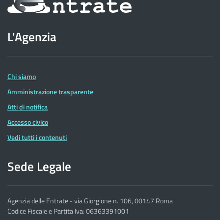
sul
sito
L'Agenzia
dell'Agenzia
delle
Entrate
Chi siamo
Amministrazione trasparente
Atti di notifica
Accesso civico
Vedi tutti i contenuti
Sede Legale
Agenzia delle Entrate - via Giorgione n. 106, 00147 Roma
Codice Fiscale e Partita Iva: 06363391001