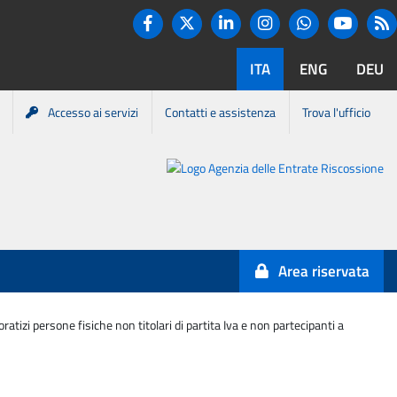
Twitter
R
Facebook
Linkedin
Instagram
You tube
Whatsapp
ITA
ENG
DEU
Accesso ai servizi
Contatti e assistenza
Trova l'ufficio
Portale
Agenzia
Entrate-
Area riservata
Riscossione
izi persone fisiche non titolari di partita Iva e non partecipanti a