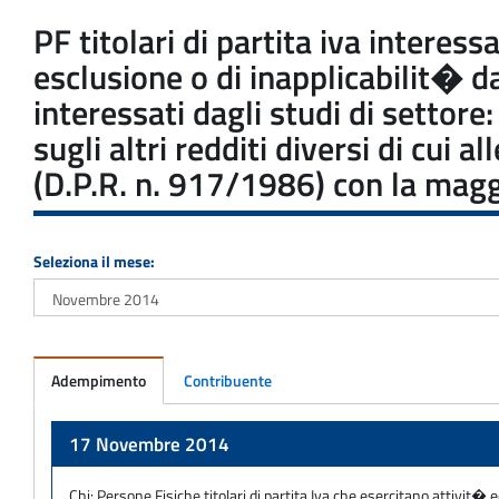
PF titolari di partita iva interes
esclusione o di inapplicabilit� 
interessati dagli studi di settor
sugli altri redditi diversi di cui 
(D.P.R. n. 917/1986) con la maggi
Seleziona il mese:
Adempimento
Contribuente
Adempimento
17 Novembre 2014
Chi:
Persone Fisiche titolari di partita Iva che esercitano attivit� 