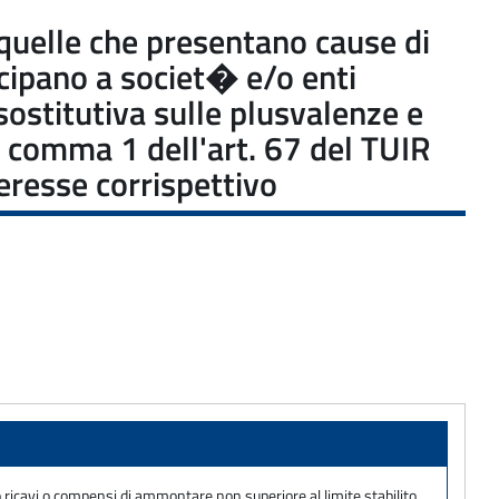
e quelle che presentano cause di
ecipano a societ� e/o enti
sostitutiva sulle plusvalenze e
del comma 1 dell'art. 67 del TUIR
eresse corrispettivo
no ricavi o compensi di ammontare non superiore al limite stabilito