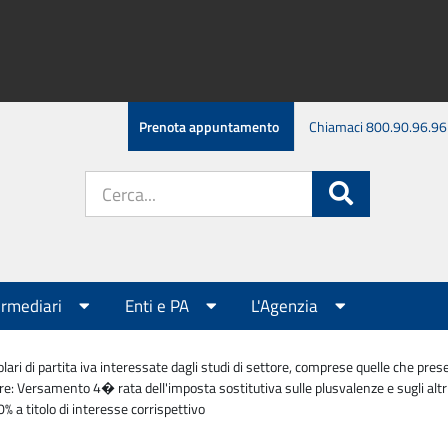
Prenota appuntamento
Chiamaci 800.90.96.96
Cerca
Cerca
nel
sito:
ermediari
Enti e PA
L'Agenzia
olari di partita iva interessate dagli studi di settore, comprese quelle che pr
re: Versamento 4� rata dell'imposta sostitutiva sulle plusvalenze e sugli altri 
% a titolo di interesse corrispettivo