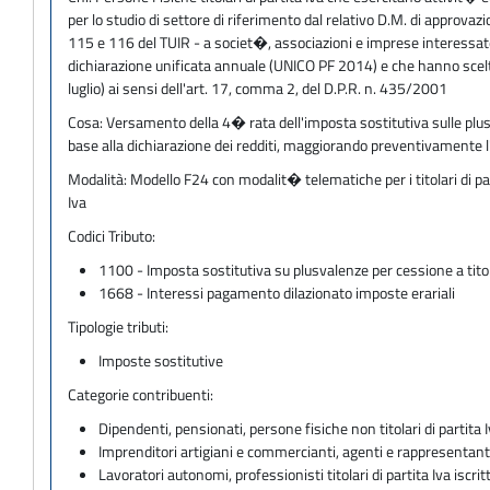
per lo studio di settore di riferimento dal relativo D.M. di approva
115 e 116 del TUIR - a societ�, associazioni e imprese interessate da
dichiarazione unificata annuale (UNICO PF 2014) e che hanno scelt
luglio) ai sensi dell'art. 17, comma 2, del D.P.R. n. 435/2001
Cosa:
Versamento della 4� rata dell'imposta sostitutiva sulle plusva
base alla dichiarazione dei redditi, maggiorando preventivamente l'i
Modalità:
Modello F24 con modalit� telematiche per i titolari di pa
Iva
Codici Tributo:
1100 - Imposta sostitutiva su plusvalenze per cessione a titol
1668 - Interessi pagamento dilazionato imposte erariali
Tipologie tributi:
Imposte sostitutive
Categorie contribuenti:
Dipendenti, pensionati, persone fisiche non titolari di partita I
Imprenditori artigiani e commercianti, agenti e rappresentant
Lavoratori autonomi, professionisti titolari di partita Iva iscritt