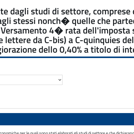
sate dagli studi di settore, compres
dagli stessi nonch� quelle che part
e: Versamento 4� rata dell'imposta 
alle lettere da C-bis) a C-quinquies 
orazione dello 0,40% a titolo di int
economiche per le quali sono stati elaborati gli studi di settore e che dichiara