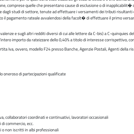
zione, comprese quelle che presentano cause di esclusione o di inapplicabilit� 
gli studi di settore, tenute ad effettuare i versamenti dei tributi risultanti da
o il pagamento rateale avvalendosi della facolt� di effettuare il primo versa
lenze e sugli altri redditi diversi di cui alle lettere da C-bis) a C-quinquies 
ntero importo da rateizzare dello 0,40% a titolo di interesse corrispettivo, co
rtita Iva, ovvero, modello F24 presso Banche, Agenzie Postali, Agenti della ris
o oneroso di partecipazioni qualificate
va, collaboratori coordinati e continuativi, lavoratori occasionali
i di commercio, ecc.
i o non iscritti in albi professionali