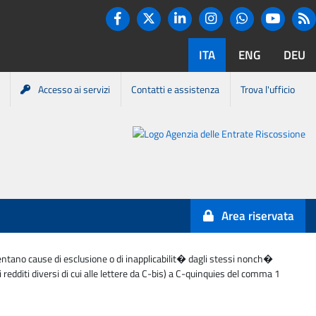
Twitter
R
Facebook
Linkedin
Instagram
You tube
Whatsapp
ITA
ENG
DEU
Accesso ai servizi
Contatti e assistenza
Trova l'ufficio
Portale
Agenzia
Entrate-
Area riservata
Riscossione
esentano cause di esclusione o di inapplicabilit� dagli stessi nonch�
redditi diversi di cui alle lettere da C-bis) a C-quinquies del comma 1