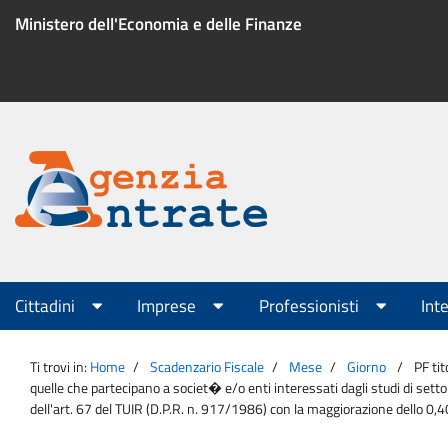
Salta
Ministero dell'Economia e delle Finanze
al
contenuto
Menu
di
servizio
Portale
Agenzia
Menu
Cittadini
Imprese
Professionisti
Int
principale
Entrate
Ti trovi in:
Home
Scadenzario Fiscale
Mese
Giorno
PF tit
quelle che partecipano a societ� e/o enti interessati dagli studi di setto
dell'art. 67 del TUIR (D.P.R. n. 917/1986) con la maggiorazione dello 0,40