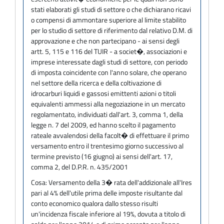
stati elaborati gli studi di settore o che dichiarano ricavi
o compensi di ammontare superiore al limite stabilito
per lo studio di settore di riferimento dal relativo D.M. di
approvazione e che non partecipano - ai sensi degli
artt. 5, 115 e 116 del TUIR - a societ�, associazioni e
imprese interessate dagli studi di settore, con periodo
di imposta coincidente con l'anno solare, che operano
nel settore della ricerca e della coltivazione di
idrocarburi liquidi e gassosi emittenti azioni o titoli
equivalenti ammessi alla negoziazione in un mercato
regolamentato, individuati dall'art. 3, comma 1, della
legge n. 7 del 2009, ed hanno scelto il pagamento
rateale avvalendosi della facolt� di effettuare il primo
versamento entro il trentesimo giorno successivo al
termine previsto (16 giugno) ai sensi dell'art. 17,
comma 2, del D.P.R. n. 435/2001
Cosa:
Versamento della 3� rata dell'addizionale all'Ires
pari al 4% dell'utile prima delle imposte risultante dal
conto economico qualora dallo stesso risulti
un'incidenza fiscale inferiore al 19%, dovuta a titolo di