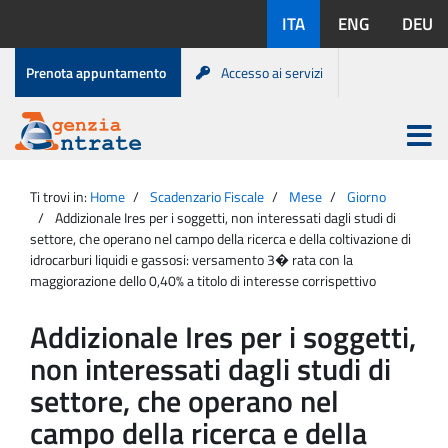
Salta
Lingue
ITA
ENG
DEU
al
disponibili:
contenuto
Menu
Prenota appuntamento
Accesso ai servizi
di
servizio
Apri
menu
Menu
Portale
princip
Agenzia
principale
Ti trovi in:
Home
Scadenzario Fiscale
Mese
Giorno
Entrate
Addizionale Ires per i soggetti, non interessati dagli studi di
settore, che operano nel campo della ricerca e della coltivazione di
idrocarburi liquidi e gassosi: versamento 3� rata con la
maggiorazione dello 0,40% a titolo di interesse corrispettivo
Addizionale Ires per i soggetti,
non interessati dagli studi di
settore, che operano nel
campo della ricerca e della