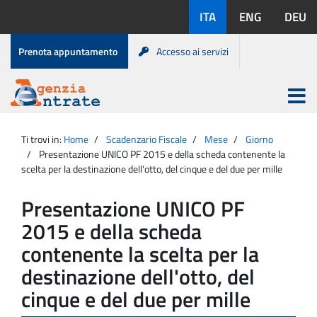
Salta
Lingue
ITA
ENG
DEU
al
disponibili:
contenuto
Menu
Prenota appuntamento
Accesso ai servizi
di
servizio
Apri
menu
Menu
Portale
princip
Agenzia
principale
Ti trovi in:
Home
Scadenzario Fiscale
Mese
Giorno
Entrate
Presentazione UNICO PF 2015 e della scheda contenente la
scelta per la destinazione dell'otto, del cinque e del due per mille
Presentazione UNICO PF
2015 e della scheda
contenente la scelta per la
destinazione dell'otto, del
cinque e del due per mille