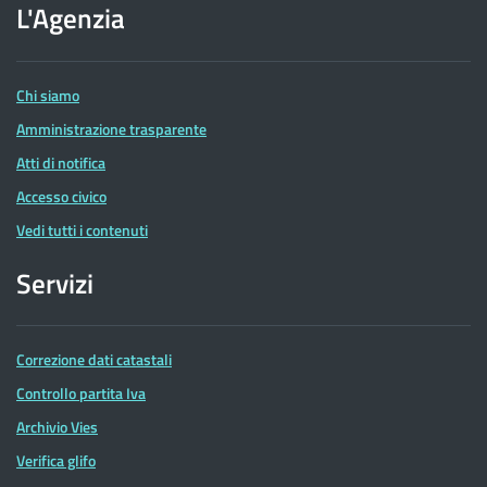
dell'Agenzia
L'Agenzia
delle
Entrate
Chi siamo
Amministrazione trasparente
Atti di notifica
Accesso civico
Vedi tutti i contenuti
Servizi
Correzione dati catastali
Controllo partita Iva
Archivio Vies
Verifica glifo