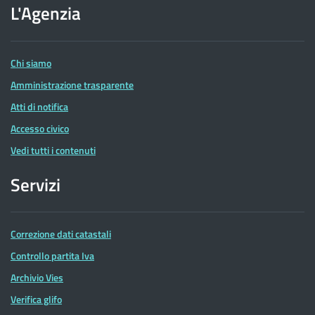
dell'Agenzia
L'Agenzia
delle
Entrate
Chi siamo
Amministrazione trasparente
Atti di notifica
Accesso civico
Vedi tutti i contenuti
Servizi
Correzione dati catastali
Controllo partita Iva
Archivio Vies
Verifica glifo