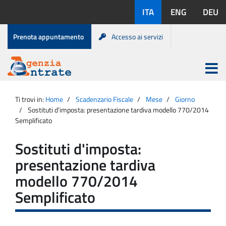
Salta
Lingue
ITA
ENG
DEU
al
disponibili:
contenuto
Menu
Prenota appuntamento
Accesso ai servizi
di
servizio
Apri
menu
Menu
Portale
princip
Agenzia
principale
Ti trovi in:
Home
Scadenzario Fiscale
Mese
Giorno
Entrate
Sostituti d'imposta: presentazione tardiva modello 770/2014
Semplificato
Sostituti d'imposta:
presentazione tardiva
modello 770/2014
Semplificato