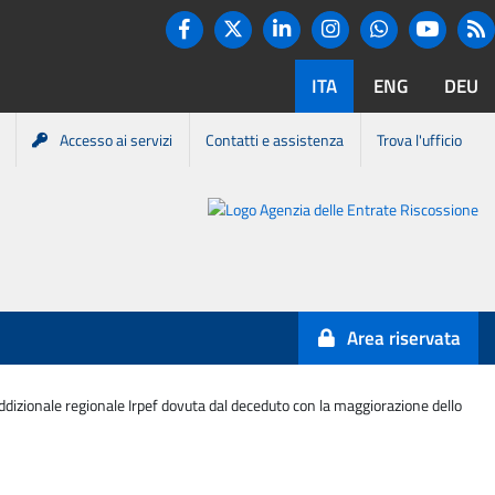
Twitter
R
Facebook
Linkedin
Instagram
You tube
Whatsapp
ITA
ENG
DEU
Accesso ai servizi
Contatti e assistenza
Trova l'ufficio
Portale
Agenzia
Entrate-
Area riservata
Riscossione
izionale regionale Irpef dovuta dal deceduto con la maggiorazione dello