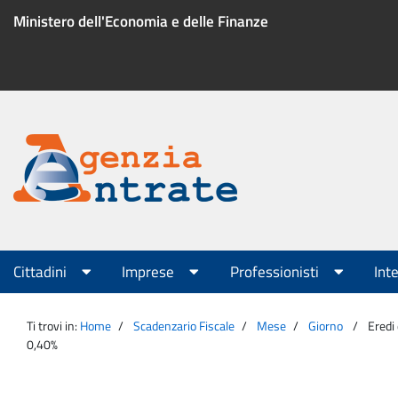
Salta
Ministero dell'Economia e delle Finanze
al
contenuto
Menu
di
servizio
Portale
Agenzia
Menu
Cittadini
Imprese
Professionisti
Int
principale
Entrate
Ti trovi in:
Home
Scadenzario Fiscale
Mese
Giorno
Eredi
0,40%