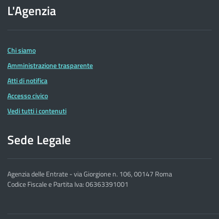
L'Agenzia
dell'Agenzia
delle
Entrate
Chi siamo
Amministrazione trasparente
Atti di notifica
Accesso civico
Vedi tutti i contenuti
Sede Legale
Agenzia delle Entrate - via Giorgione n. 106, 00147 Roma
Codice Fiscale e Partita Iva: 06363391001