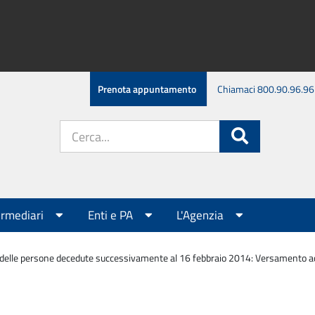
Prenota appuntamento
Chiamaci 800.90.96.96
Cerca
Cerca
nel
sito:
ermediari
Enti e PA
L'Agenzia
 delle persone decedute successivamente al 16 febbraio 2014: Versamento add