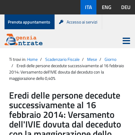
Salta
Lingue
ITA
ENG
DEU
al
disponibili:
contenuto
Menu
Prenota appuntamento
Accesso ai servizi
di
servizio
Apri
menu
Menu
Portale
princip
Agenzia
principale
Ti trovi in:
Home
Scadenzario Fiscale
Mese
Giorno
Entrate
Eredi delle persone decedute successivamente al 16 febbraio
2014: Versamento dell'IVIE dovuta dal deceduto con la
maggiorazione dello 0,40%
Eredi delle persone decedute
successivamente al 16
febbraio 2014: Versamento
dell'IVIE dovuta dal deceduto
con la maggiorazione dello