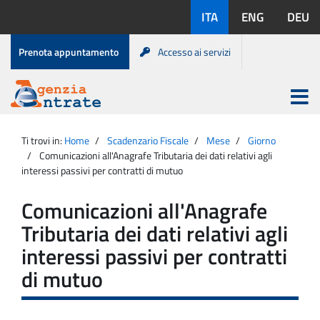
Salta
Lingue
ITA
ENG
DEU
al
disponibili:
contenuto
Menu
Prenota appuntamento
Accesso ai servizi
di
servizio
Apri
menu
Menu
Portale
princip
Agenzia
principale
Ti trovi in:
Home
Scadenzario Fiscale
Mese
Giorno
Entrate
Comunicazioni all'Anagrafe Tributaria dei dati relativi agli
interessi passivi per contratti di mutuo
Comunicazioni all'Anagrafe
Tributaria dei dati relativi agli
interessi passivi per contratti
di mutuo