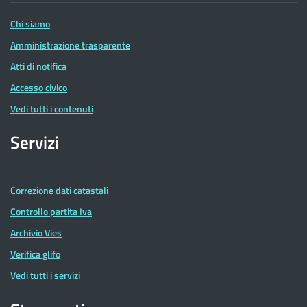
Entrate
Chi siamo
Amministrazione trasparente
Atti di notifica
Accesso civico
Vedi tutti i contenuti
Servizi
Correzione dati catastali
Controllo partita Iva
Archivio Vies
Verifica glifo
Vedi tutti i servizi