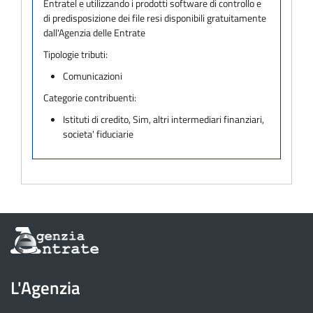
Entratel e utilizzando i prodotti software di controllo e
di predisposizione dei file resi disponibili gratuitamente
dall'Agenzia delle Entrate
Tipologie tributi:
Comunicazioni
Categorie contribuenti:
Istituti di credito, Sim, altri intermediari finanziari,
societa' fiduciarie
Informazioni
sul
sito
dell'Agenzia
L'Agenzia
delle