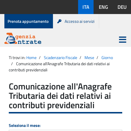
Salta
Lingue
ITA
ENG
DEU
al
disponibili:
contenuto
Menu
Prenota appuntamento
Accesso ai servizi
di
servizio
Apri
menu
Menu
Portale
princip
Agenzia
principale
Ti trovi in:
Home
Scadenzario Fiscale
Mese
Giorno
Entrate
Comunicazione all'Anagrafe Tributaria dei dati relativi ai
contributi previdenziali
Comunicazione all'Anagrafe
Tributaria dei dati relativi ai
contributi previdenziali
Seleziona il mese: