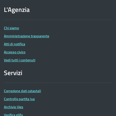
sito
dell'Agenzia
L'Agenzia
delle
Entrate
Chi siamo
Amministrazione trasparente
Atti di notifica
Accesso civico
Vedi tutti i contenuti
Servizi
Correzione dati catastali
Controllo partita Iva
Archivio Vies
Verifica glifo