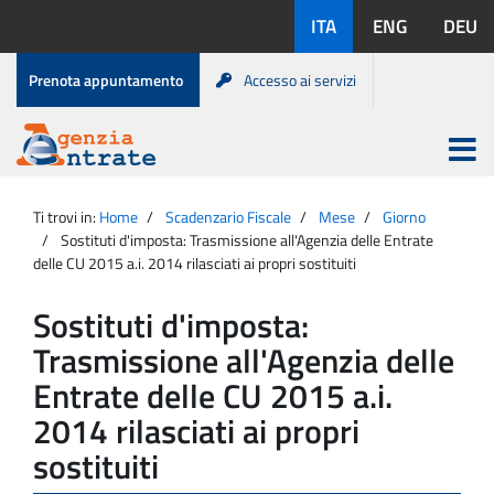
Salta
Lingue
ITA
ENG
DEU
al
disponibili:
contenuto
Menu
Prenota appuntamento
Accesso ai servizi
di
servizio
Apri
menu
Menu
Portale
princip
Agenzia
principale
Ti trovi in:
Home
Scadenzario Fiscale
Mese
Giorno
Entrate
Sostituti d'imposta: Trasmissione all'Agenzia delle Entrate
delle CU 2015 a.i. 2014 rilasciati ai propri sostituiti
Sostituti d'imposta:
Trasmissione all'Agenzia delle
Entrate delle CU 2015 a.i.
2014 rilasciati ai propri
sostituiti